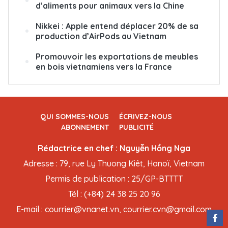
d’aliments pour animaux vers la Chine
Nikkei : Apple entend déplacer 20% de sa
production d’AirPods au Vietnam
Promouvoir les exportations de meubles
en bois vietnamiens vers la France
QUI SOMMES-NOUS
ÉCRIVEZ-NOUS
ABONNEMENT
PUBLICITÉ
Rédactrice en chef : Nguyễn Hồng Nga
Adresse : 79, rue Ly Thuong Kiêt, Hanoï, Vietnam
Permis de publication : 25/GP-BTTTT
Tél : (+84) 24 38 25 20 96
E-mail : courrier@vnanet.vn, courrier.cvn@gmail.com