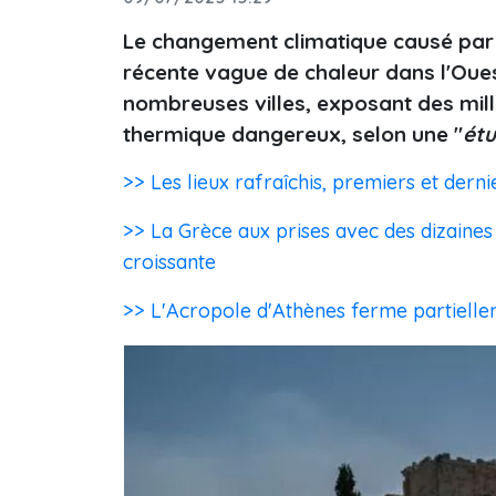
Le changement climatique causé par 
récente vague de chaleur dans l'Oues
nombreuses villes, exposant des mill
thermique dangereux, selon une "
étu
>> Les lieux rafraîchis, premiers et der
>> La Grèce aux prises avec des dizaines
croissante
>> L'Acropole d'Athènes ferme partiellem