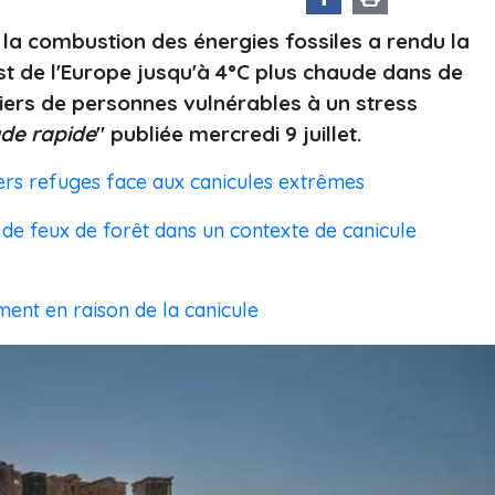
la combustion des énergies fossiles a rendu la
t de l'Europe jusqu'à 4°C plus chaude dans de
iers de personnes vulnérables à un stress
de rapide
" publiée mercredi 9 juillet.
niers refuges face aux canicules extrêmes
 de feux de forêt dans un contexte de canicule
ent en raison de la canicule