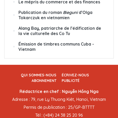
Le mépris du commerce et des finances
Publication du roman
Bieguni
d’Olga
Tokarczuk en vietnamien
Alang Bay, patriarche de l’édification de
la vie culturelle des Co Tu
Émission de timbres communs Cuba -
Vietnam
QUI SOMMES-NOUS
ÉCRIVEZ-NOUS
ABONNEMENT
PUBLICITÉ
Rédactrice en chef : Nguyễn Hồng Nga
Adresse : 79, rue Ly Thuong Kiêt, Hanoï, Vietnam
Permis de publication : 25/GP-BTTTT
Tél : (+84) 24 38 25 20 96