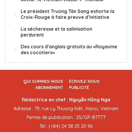
Le président Truong Tân Sang exhorte la
Croix-Rouge à faire preuve d’initiative
La sécheresse et la salinisation
perdurent
Des cours d’anglais gratuits au «Royaume
des cocotiers»
QUI SOMMES-NOUS
ÉCRIVEZ-NOUS
ABONNEMENT
PUBLICITÉ
Rédactrice en chef : Nguyễn Hồng Nga
Adresse : 79, rue Ly Thuong Kiêt, Hanoï, Vietnam
Permis de publication : 25/GP-BTTTT
Tél : (+84) 24 38 25 20 96