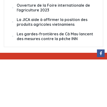
Ouverture de la Foire internationale de
l'agriculture 2023
La JICA aide à affirmer la position des
produits agricoles vietnamiens
Les gardes-frontières de Cà Mau lancent
des mesures contre la pêche INN
QUI SOMMES-NOUS
ÉCRIVEZ-NOUS
ABONNEMENT
PUBLICITÉ
Rédactrice en chef : Nguyễn Hồng Nga
Adresse : 79, rue Ly Thuong Kiêt, Hanoï, Vietnam
Permis de publication : 25/GP-BTTTT
Tél : (+84) 24 38 25 20 96
E-mail : courrier@vnanet.vn, courrier.cvn@gmail.com