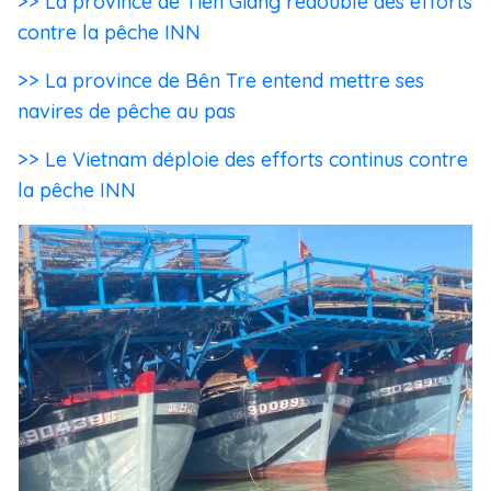
>> La province de Tiên Giang redouble des efforts
contre la pêche INN
>> La province de Bên Tre entend mettre ses
navires de pêche au pas
>> Le Vietnam déploie des efforts continus contre
la pêche INN