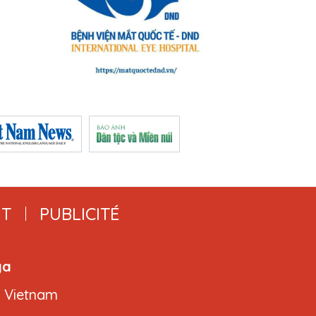
T
PUBLICITÉ
ga
, Vietnam