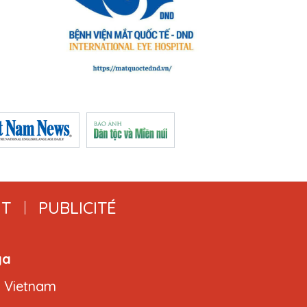
T
PUBLICITÉ
ga
, Vietnam