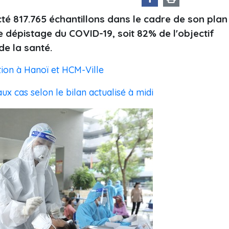
té 817.765 échantillons dans le cadre de son plan
le dépistage du COVID-19, soit 82% de l'objectif
de la santé.
tion à Hanoï et HCM-Ville
x cas selon le bilan actualisé à midi