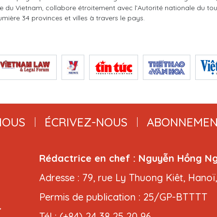
du Vietnam, collabore étroitement avec l’Autorité nationale du to
ière 34 provinces et villes à travers le pays.
NOUS
ÉCRIVEZ-NOUS
ABONNEMEN
Rédactrice en chef : Nguyễn Hồng N
Adresse : 79, rue Ly Thuong Kiêt, Hanoï
Permis de publication : 25/GP-BTTTT
,
Tél : (+84) 24 38 25 20 96