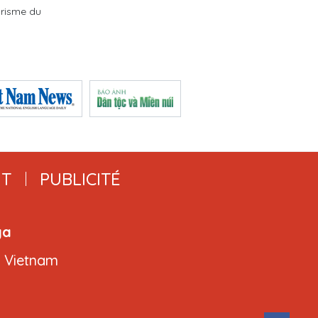
urisme du
T
PUBLICITÉ
ga
, Vietnam