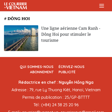
# DÔNG HOI
Une ligne aérienne Cam Ranh -
Dông Hoi pour stimuler le
tourisme
QUI SOMMES-NOUS
ÉCRIVEZ-NOUS
ABONNEMENT
PUBLICITÉ
Rédactrice en chef : Nguyễn Hồng Nga
Adresse : 79, rue Ly Thuong Kiêt, Hanoï, Vietnam
Permis de publication : 25/GP-BTTTT
Tél : (+84) 24 38 25 20 96