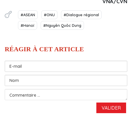
VNA/CVN
#ASEAN
#ONU
#Dialogue régional
#Hanoï
#Nguyên Quôc Dung