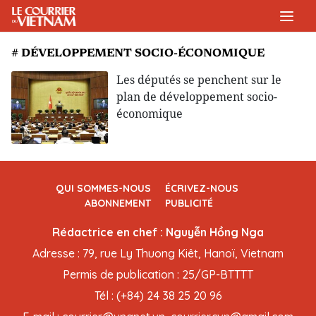
# DÉVELOPPEMENT SOCIO-ÉCONOMIQUE
Les députés se penchent sur le
plan de développement socio-
économique
QUI SOMMES-NOUS
ÉCRIVEZ-NOUS
ABONNEMENT
PUBLICITÉ
Rédactrice en chef : Nguyễn Hồng Nga
Adresse : 79, rue Ly Thuong Kiêt, Hanoï, Vietnam
Permis de publication : 25/GP-BTTTT
Tél : (+84) 24 38 25 20 96