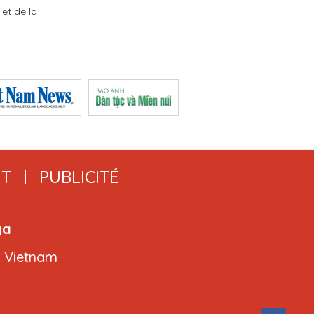
et de la
T
PUBLICITÉ
ga
, Vietnam