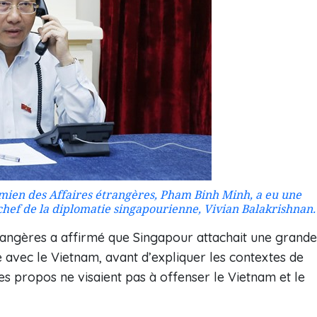
amien des Affaires étrangères, Pham Binh Minh, a eu une
 chef de la diplomatie singapourienne, Vivian Balakrishnan.
trangères a affirmé que Singapour attachait une grande
 avec le Vietnam, avant d’expliquer les contextes de
es propos ne visaient pas à offenser le Vietnam et le