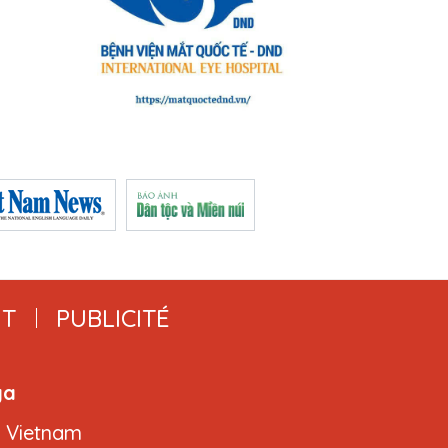
T
PUBLICITÉ
ga
, Vietnam