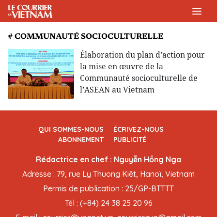
# COMMUNAUTÉ SOCIOCULTURELLE
Élaboration du plan d’action pour
la mise en œuvre de la
Communauté socioculturelle de
l’ASEAN au Vietnam
QUI SOMMES-NOUS
ÉCRIVEZ-NOUS
ABONNEMENT
PUBLICITÉ
Rédactrice en chef : Nguyễn Hồng Nga
Adresse : 79, rue Ly Thuong Kiêt, Hanoï, Vietnam
Permis de publication : 25/GP-BTTTT
Tél : (+84) 24 38 25 20 96