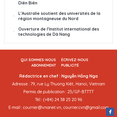
Diên Biên
L’Australie soutient des universités de la
région montagneuse du Nord
Ouverture de l’Institut international des
technologies de Dà Nang
QUI SOMMES-NOUS
ÉCRIVEZ-NOUS
ABONNEMENT
PUBLICITÉ
Rédactrice en chef : Nguyễn Hồng Nga
Adresse : 79, rue Ly Thuong Kiêt, Hanoï, Vietnam
Permis de publication : 25/GP-BTTTT
Tél : (+84) 24 38 25 20 96
E-mail : courrier@vnanet.vn, courrier.cvn@gmail.com