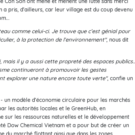
 de Côn Son ont mené et mènent une lutte sans merci
n a pris, d’ailleurs, car leur village est du coup devenu
nom…
ateau comme celui-ci. Je trouve que c’est génial pour
rticulier, à la protection de l’environnement"
, nous dit
i, mais il y a aussi cette propreté des espaces publics
isme continueront à promouvoir les gestes
ent explorer une nature encore toute verte"
, confie un
- un modèle d’économie circulaire pour les marchés
ar les autorités locales et le GreenHub, en
e sur les ressources naturelles et le développement
ciété Dow Chemical Vietnam et a pour but de créer un
e du marché flottant ainsi que dans les zones