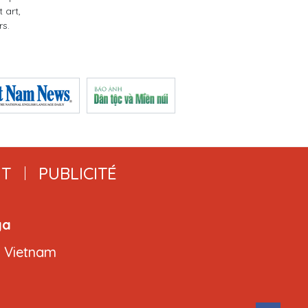
 art,
rs.
T
PUBLICITÉ
ga
, Vietnam