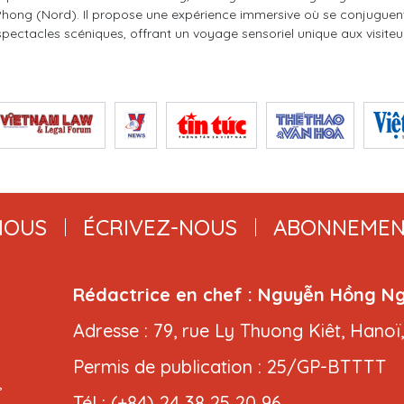
Phong (Nord). Il propose une expérience immersive où se conjuguent
spectacles scéniques, offrant un voyage sensoriel unique aux visiteu
NOUS
ÉCRIVEZ-NOUS
ABONNEMEN
Rédactrice en chef : Nguyễn Hồng N
Adresse : 79, rue Ly Thuong Kiêt, Hanoï
Permis de publication : 25/GP-BTTTT
,
Tél : (+84) 24 38 25 20 96