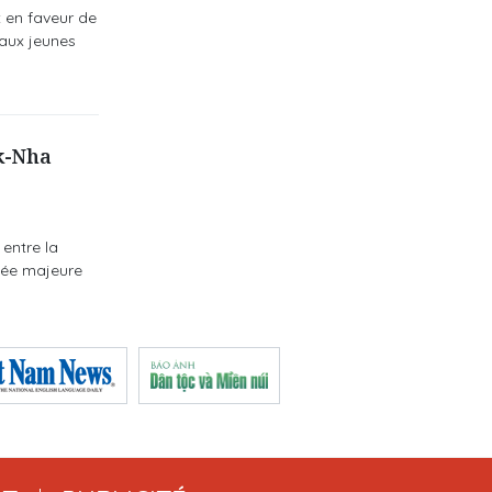
 en faveur de
 aux jeunes
k-Nha
entre la
ncée majeure