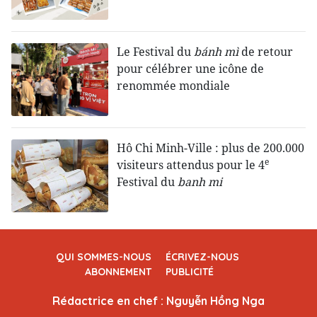
Le Festival du
bánh mì
de retour
pour célébrer une icône de
renommée mondiale
Hô Chi Minh-Ville : plus de 200.000
e
visiteurs attendus pour le 4
Festival du
banh mi
QUI SOMMES-NOUS
ÉCRIVEZ-NOUS
ABONNEMENT
PUBLICITÉ
Rédactrice en chef : Nguyễn Hồng Nga