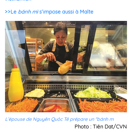
>>Le
bánh mì
s’impose aussi à Malte
L’épouse de Nguyên Quôc Tê prépare un "bánh m
Photo : Tiên Dat/CVN