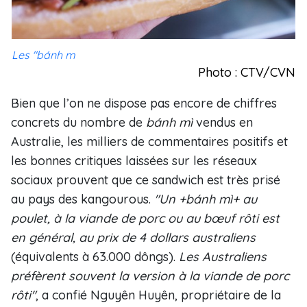
Les "bánh m
Photo : CTV/CVN
Bien que l’on ne dispose pas encore de chiffres
concrets du nombre de
bánh m
ì
vendus en
Australie, les milliers de commentaires positifs et
les bonnes critiques laissées sur les réseaux
sociaux prouvent que ce sandwich est très prisé
au pays des kangourous.
"Un +
bánh m
ì
+ au
poulet, à la viande de porc ou au bœuf rôti est
en général, au prix de 4 dollars australiens
(équivalents à 63.000 dôngs).
Les Australiens
préfèrent souvent la version à la viande de porc
rôti"
, a confié Nguyên Huyên, propriétaire de la