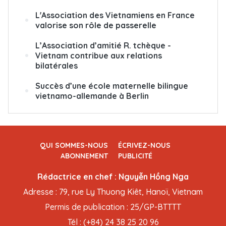
L'Association des Vietnamiens en France
valorise son rôle de passerelle
L’Association d’amitié R. tchèque -
Vietnam contribue aux relations
bilatérales
Succès d’une école maternelle bilingue
vietnamo-allemande à Berlin
QUI SOMMES-NOUS
ÉCRIVEZ-NOUS
ABONNEMENT
PUBLICITÉ
Rédactrice en chef : Nguyễn Hồng Nga
Adresse : 79, rue Ly Thuong Kiêt, Hanoï, Vietnam
Permis de publication : 25/GP-BTTTT
Tél : (+84) 24 38 25 20 96