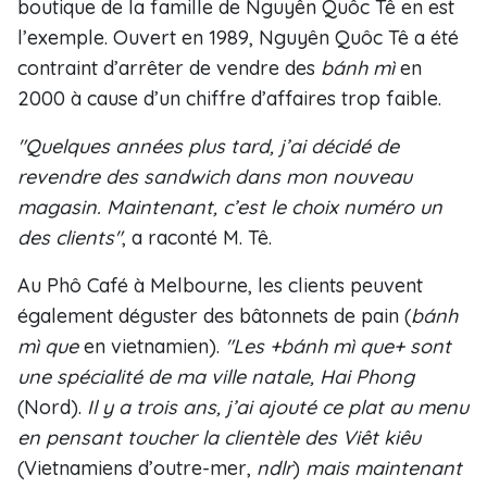
boutique de la famille de Nguyên Quôc Tê en est
l’exemple. Ouvert en 1989, Nguyên Quôc Tê a été
contraint d’arrêter de vendre des
bánh m
ì
en
2000 à cause d’un chiffre d’affaires trop faible.
"Quelques années plus tard, j’ai décidé de
revendre des sandwich dans mon nouveau
magasin. Maintenant, c’est le choix numéro un
des clients"
, a raconté M. Tê.
Au Phô Café à Melbourne, les clients peuvent
également déguster des bâtonnets de pain (
bánh
m
ì
que
en vietnamien).
"Les +
bánh m
ì
que+ sont
une spécialité de ma ville natale, Hai Phong
(Nord).
Il y a trois ans, j’ai ajouté ce plat au menu
en pensant toucher la clientèle des Viêt kiêu
(Vietnamiens d’outre-mer,
ndlr
)
mais maintenant