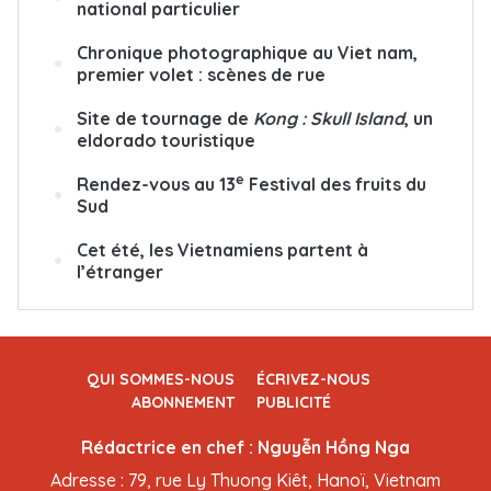
national particulier
Chronique photographique au Viet nam,
premier volet : scènes de rue
Site de tournage de
Kong : Skull Island
, un
eldorado touristique
e
Rendez-vous au 13
Festival des fruits du
Sud
Cet été, les Vietnamiens partent à
l’étranger
QUI SOMMES-NOUS
ÉCRIVEZ-NOUS
ABONNEMENT
PUBLICITÉ
Rédactrice en chef : Nguyễn Hồng Nga
Adresse : 79, rue Ly Thuong Kiêt, Hanoï, Vietnam