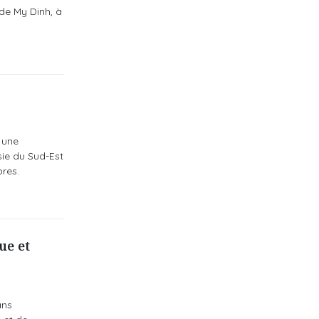
 de My Dinh, à
 une
sie du Sud-Est
res.
ue et
ans