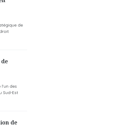
en
ratégique de
droit
 de
 l’un des
u Sud-Est
ion de