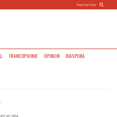
AL
FRANCOPHONIE
OPINION
DIASPORA
A
ant en tête