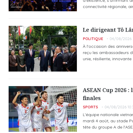
d’existence, s’affirmant
connectivité régionale, 
Le dirigeant Tô Lâ
POLITIQUE
04/08/2026 
À l'occasion des annivers
reçu les ambassadeurs d
unie, résiliente, innovante 
ASEAN Cup 2026 : l
finales
SPORTS
04/08/2026 10:
L'équipe nationale vietna
mardi 4 août, au stade 
tête du groupe A de l'ASE