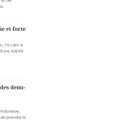
 et de
s.
e et forte
on, Tô Lâm a
 d'une ASEAN
 des demi-
'Indonésie,
de prendre la