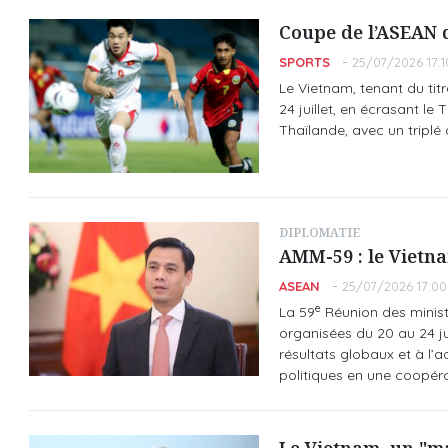
Coupe de l’ASEAN d
SPORTS
25/07/2026 17:1
Le Vietnam, tenant du ti
24 juillet, en écrasant l
Thaïlande, avec un tripl
DIPLOMATIE
AMM-59 : le Vietna
ASEAN
25/07/2026 17:00
e
La 59
Réunion des minist
organisées du 20 au 24 ju
résultats globaux et à l
politiques en une coopéra