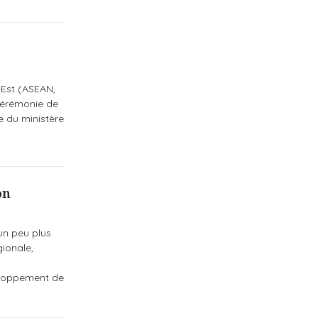
-Est (ASEAN,
 cérémonie de
e du ministère
on
un peu plus
ionale,
veloppement de