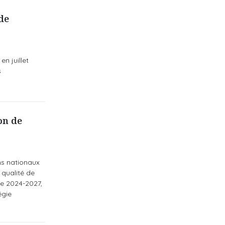
de
n juillet
s
on de
ns nationaux
 qualité de
de 2024-2027,
égie