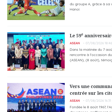
du groupe A, grâce à sa v
Hanoï.
e
Le 59
anniversaire
ASEAN
07/08/2026 18:46
Dans la matinée du 7 août
rencontre à l'occasion du
(ASEAN), (8 août), témoig
Vers une communaut
centrée sur les ci
ASEAN
07/08/2026 16:31
Fondée le 8 août 1967, l’