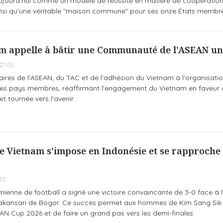
 aujourd’hui comme un modèle de réussite en matière de coopération
ainsi qu’une véritable "maison commune" pour ses onze États membre
m appelle à bâtir une Communauté de l'ASEAN uni
21:05
aires de l'ASEAN, du TAC et de l'adhésion du Vietnam à l'organisati
es pays membres, réaffirmant l'engagement du Vietnam en faveur
et tournée vers l'avenir.
e Vietnam s'impose en Indonésie et se rapproche
30
mienne de football a signé une victoire convaincante de 3-0 face à l
Pakansari de Bogor. Ce succès permet aux hommes de Kim Sang Sik 
AN Cup 2026 et de faire un grand pas vers les demi-finales.