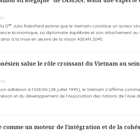
illon stratégique" de l’ASEAN, selon une experte 
29
re
 la D
Julia Roknifard estime que le Vietnam constitue un acteur st
sance économique, sa diplomatie équilibrée et son attachement au 
t ainsi à la mise en œuvre de la Vision ASEAN 2045.
ésien salue le rôle croissant du Vietnam au sein
:58
son adhésion à l’ASEAN (28 juillet 1995), le Vietnam s’affirme comme
ésion et du développement de l’Association des nations de l’Asie d
 comme un moteur de l’intégration et de la cohés