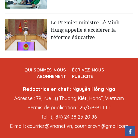
Le Premier ministre Lê Minh
Hung appelle à accélérer la
réforme éducative
QUI SOMMES-NOUS
ÉCRIVEZ-NOUS
ABONNEMENT
PUBLICITÉ
Rédactrice en chef : Nguyễn Hồng Nga
Adresse : 79, rue Ly Thuong Kiêt, Hanoï, Vietnam
Permis de publication : 25/GP-BTTTT
Tél : (+84) 24 38 25 20 96
E-mail : courrier@vnanet.vn, courrier.cvn@gmail.com