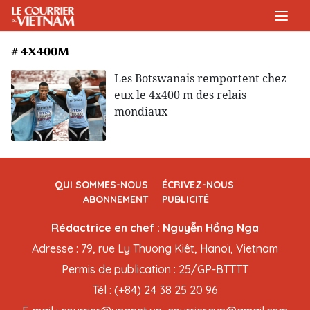
# 4X400M
Les Botswanais remportent chez
eux le 4x400 m des relais
mondiaux
QUI SOMMES-NOUS
ÉCRIVEZ-NOUS
ABONNEMENT
PUBLICITÉ
Rédactrice en chef : Nguyễn Hồng Nga
Adresse : 79, rue Ly Thuong Kiêt, Hanoï, Vietnam
Permis de publication : 25/GP-BTTTT
Tél : (+84) 24 38 25 20 96