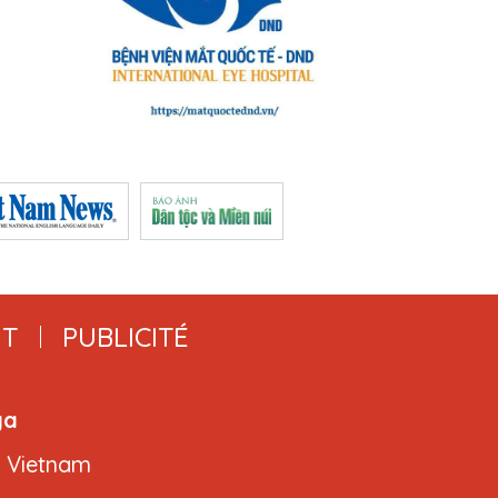
T
PUBLICITÉ
ga
, Vietnam